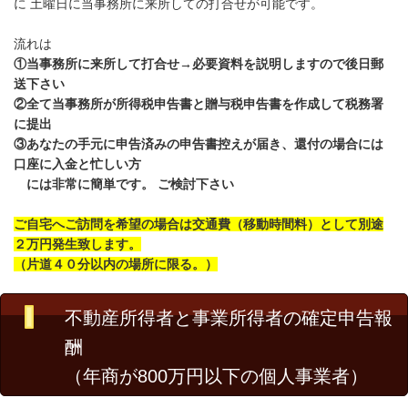
に 土曜日に当事務所に来所しての打合せが可能です。
流れは
①当事務所に来所して打合せ→必要資料を説明しますので後日郵
送下さい
②全て当事務所が所得税申告書と贈与税申告書を作成して税務署
に提出
③あなたの手元に申告済みの申告書控えが届き、還付の場合には
口座に入金と忙しい方
には非常に簡単です。 ご検討下さい
ご自宅へご訪問を希望の場合は交通費（移動時間料）として別途
２万円発生致します。
（片道４０分以内の場所に限る。）
不動産所得者と事業所得者の確定申告報
酬
（年商が800万円以下の個人事業者）