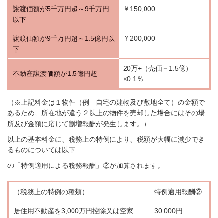
譲渡価額が5千万円超～9千万円
￥150,000
以下
譲渡価額が9千万円超～1.5億円以
￥200,000
下
20万+（売価－1.5億）
不動産譲渡価額が1.5億円超
×0.1％
（※上記料金は１物件（例 自宅の建物及び敷地全て）の金額で
あるため、所在地が違う２以上の物件を売却した場合にはその場
所及び金額に応じて割増報酬が発生します。）
以上の基本料金に、税務上の特例により、税額が大幅に減少でき
るものについては以下
の「特例適用による税務報酬」②が加算されます。
（税務上の特例の種類）
特例適用報酬②
居住用不動産を3,000万円控除又は空家
30,000円