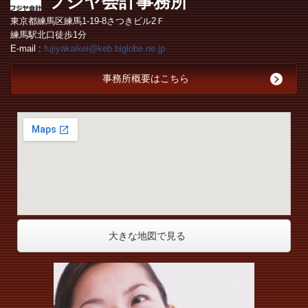
フジヤ会計事務所
東京都練馬区練馬1-19-8さつきビル2Ｆ
練馬駅北口徒歩1分
E-mail :
fujiyakaikei@keb.biglobe.ne.jp
事務所概要はこちら
大きな地図で見る