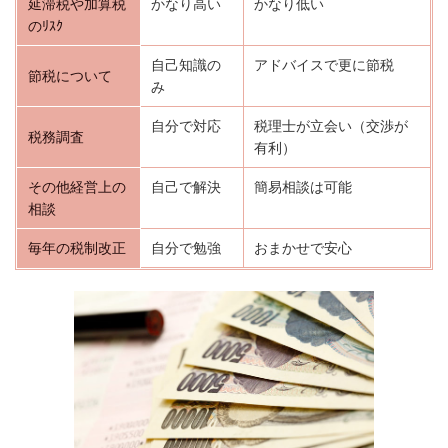
延滞税や加算税
かなり高い
かなり低い
のﾘｽｸ
自己知識の
アドバイスで更に節税
節税について
み
自分で対応
税理士が立会い（交渉が
税務調査
有利）
その他経営上の
自己で解決
簡易相談は可能
相談
毎年の税制改正
自分で勉強
おまかせで安心