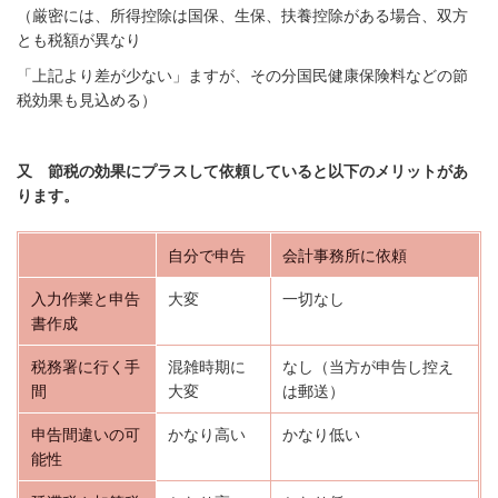
（厳密には、所得控除は国保、生保、扶養控除がある場合、双方
とも税額が異なり
「上記より差が少ない
」ますが、その分国民健康保険料などの節
税効果も見込める）
又 節税の効果にプラスして依頼していると以下のメリットがあ
ります。
自分で申告
会計事務所に依頼
入力作業と申告
大変
一切なし
書作成
税務署に行く手
混雑時期に
なし（当方が申告し控え
間
大変
は郵送）
申告間違いの可
かなり高い
かなり低い
能性