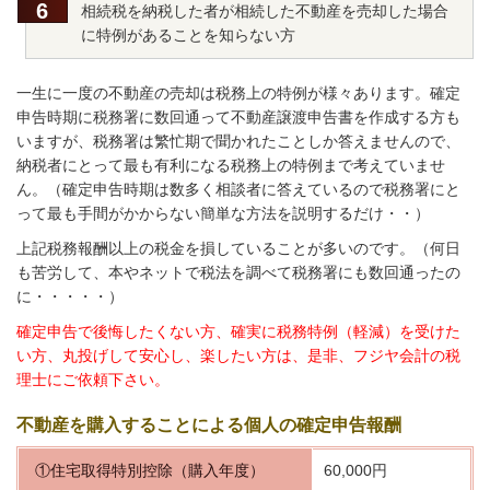
相続税を納税した者が相続した不動産を売却した場合
に特例があることを知らない方
一生に一度の不動産の売却は税務上の特例が様々あります。確定
申告時期に税務署に数回通って不動産譲渡申告書を作成する方も
いますが、税務署は繁忙期で聞かれたことしか答えませんので、
納税者にとって最も有利になる税務上の特例まで考えていませ
ん。（確定申告時期は数多く相談者に答えているので税務署にと
って最も手間がかからない簡単な方法を説明するだけ・・）
上記税務報酬以上の税金を損していることが多いのです。（何日
も苦労して、本やネットで税法を調べて税務署にも数回通ったの
に・・・・・）
確定申告で後悔したくない方、確実に税務特例（軽減）を受けた
い方、丸投げして安心し、楽したい方は、是非、フジヤ会計の税
理士にご依頼下さい。
不動産を購入することによる個人の確定申告報酬
①住宅取得特別控除（購入年度）
60,000円