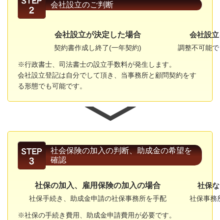
会社設立のご判断
会社設立が決定した場合
会社設立
契約書作成し終了(一年契約)
調整不可能で
※行政書士、司法書士の設立手数料が発生します。
会社設立登記は自分でして頂き、当事務所と顧問契約をす
る形態でも可能です。
社会保険の加入の判断、助成金の希望を
確認
社保の加入、雇用保険の加入の場合
社保など
社保手続き、助成金申請の社保事務所を手配
社保事務所
※社保の手続き費用、助成金申請費用が必要です。