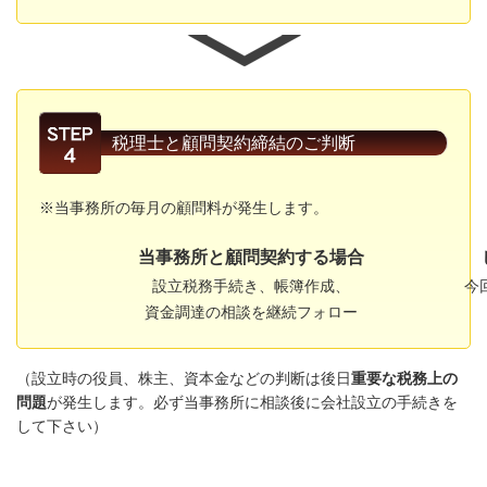
税理士と顧問契約締結のご判断
※当事務所の毎月の顧問料が発生します。
当事務所と顧問契約する場合
し
設立税務手続き、帳簿作成、
今
資金調達の相談を継続フォロー
（設立時の役員、株主、資本金などの判断は後日
重要な税務上の
問題
が発生します。必ず当事務所に相談後に会社設立の手続きを
して下さい）