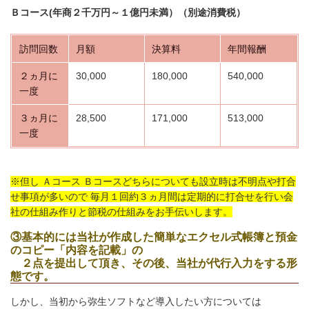
Ｂコース(年商２千万円～１億円未満）（別途消費税）
訪問回数
月額
決算料
年間報酬
２ヵ月に
30,000
180,000
540,000
一度
３ヵ月に
28,500
171,000
513,000
一度
※但し Ａコース Ｂコースどちらについても設立時は不明点
や打合
せ事項が多いので 毎月１回約３ヵ月間は定期的に打合
せを行い会
社の仕組み作りと節税の仕組みをお手伝いします。
③基本的には当社が作成した簡単なエクセル式帳簿と預金
のコピー「内容を記載」の
２点を提出して頂き、その後、当社が代行入力をする形
態です。
しかし、当初から弥生ソフトなど導入したい方については