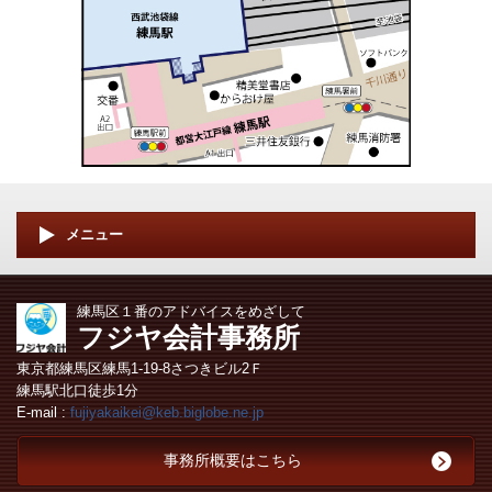
メニュー
練馬区１番のアドバイスをめざして
フジヤ会計事務所
東京都練馬区練馬1-19-8さつきビル2Ｆ
練馬駅北口徒歩1分
E-mail :
fujiyakaikei@keb.biglobe.ne.jp
事務所概要はこちら