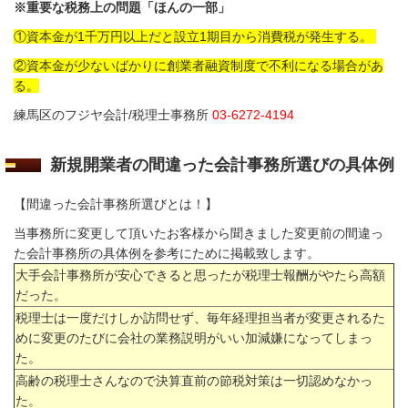
※重要な税務上の問題「ほんの一部」
①資本金が1千万円以上だと設立1期目から消費税が発生する。
②資本金が少ないばかりに創業者融資制度で不利になる場合があ
る。
練馬区のフジヤ会計/税理士事務所
03-6272-4194
新規開業者の間違った会計事務所選びの具体例
【間違った会計事務所選びとは！】
当事務所に変更して頂いたお客様から聞きました変更前の間違っ
た
会計事務所の具体例を参考にために掲載致します。
大手会計事務所が安心できると思ったが税理士報酬がやたら高額
だった。
税理士は一度だけしか訪問せず、毎年経理担当者が変更されるた
めに変更のたびに会社の業務説明がいい加減嫌になってしまっ
た。
高齢の税理士さんなので決算直前の節税対策は一切認めなかっ
た。