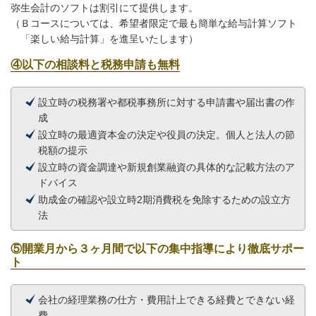
弥生会計のソフトは割引にて提供します。
（Ｂコースについては、希望者限定で最も簡単な給与計算ソフト
「楽しい給与計算」を進呈いたします）
④以下の相談料と税務申請も無料
設立時の税務署や都税事務所に対する申請書や届出書の作
成
設立時の最適資本金の決定や役員の決定。個人と法人の節
税額の提示
設立時の資金調達や新規創業融資の具体的な記載方法のア
ドバイス
助成金の確認や設立時2期消費税を免除するための設立方
法
⑤開業月から３ヶ月間で以下の集中指導により徹底サポー
ト
会社の経理業務の仕方・費用計上できる経費とできない経
費