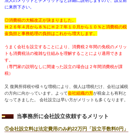
法人のメリットとデメリットなど詳細に説明しますので、設立前
に来所下さい。
◎消費税の大幅改正が決まりました。
Ｈ２６年４月から８％にＨ２７年１０月から１０％と消費税の税
金負担と事務処理の負担はこれから増大します。
うまく会社を設立することにより、消費税２年間の免税のメリッ
トも消費税法の複雑な仕組みを理解することにより適用できま
す。
（専門家の説明なしに間違った設立の場合は２年間消費税が課
税）
又 復興所得税や様々な増税により、個人は増税だけ、会社は減税
の方向に向かっています。よって
会社組織の方
が税金上も有利と
なってきました。 会社設立は早い方がメリットも多くなります。
当事務所に会社設立依頼するメリット
①会社設立料は法定費用のみ約22万円「設立手数料0円」