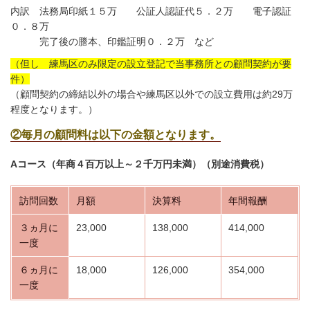
内訳 法務局印紙１５万 公証人認証代５．２万 電子認証
０．８万
完了後の謄本、印鑑証明０．２万 など
（但し 練馬区のみ限定の設立登記で当事務所との顧問契約が要
件）
（顧問契約の締結以外の場合や練馬区以外での設立費用は約29万
程度となります。）
②毎月の顧問料は以下の金額となります。
Aコース（年商４百万以上～２千万円未満）（別途消費税）
訪問回数
月額
決算料
年間報酬
３ヵ月に
23,000
138,000
414,000
一度
６ヵ月に
18,000
126,000
354,000
一度