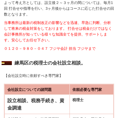
よって考え方としては、設立後２～３ヶ月の間については、毎月1
回 打合せ
や指導を行い、3ヶ月後からはコースに応じた打合せの回
数となります。
当事務所は最新の税制改正の影響などを迅速、早急に判断、分析
して将来の税金対策をしております。 打合せは税金だけではなく
会計事務所が知っている様々な知識全てを提供、サポートしま
す。安心してお任せ下さい。
０１２０－９８０－０４７ フジヤ会計 担当 フジヤまで
練馬区の税理士の会社設立相談。
【会社設立時に依頼すべき専門家】
会社設立についての諸問題
依頼必要な専門家
税理士
設立相談、税務手続き、資
金調達